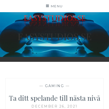
Skip
MENU
to
content
EASYSTUDIOS.SE
—
GAMING
—
Ta ditt spelande till nästa nivå
DECEMBER 26, 2021