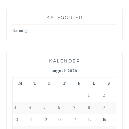
KATEGORIER
Gaming
KALENDER
augusti 2026
M
T
O
T
F
L
S
1
2
3
4
5
6
7
8
9
10
11
12
13
14
15
16