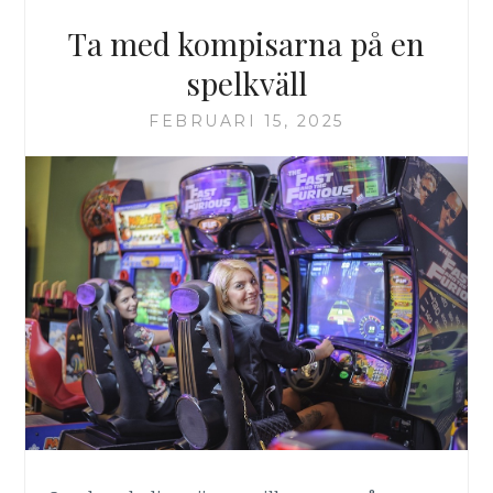
Ta med kompisarna på en
spelkväll
FEBRUARI 15, 2025