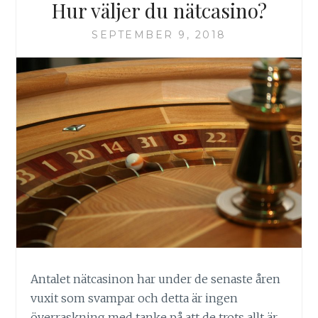
Hur väljer du nätcasino?
SEPTEMBER 9, 2018
Antalet nätcasinon har under de senaste åren
vuxit som svampar och detta är ingen
överraskning med tanke på att de trots allt är