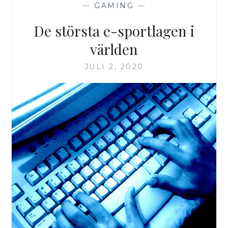
—
GAMING
—
De största e-sportlagen i
världen
JULI 2, 2020