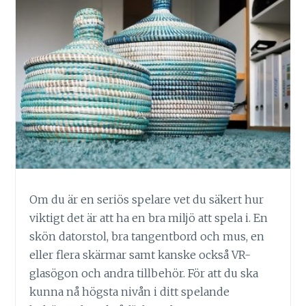
Om du är en seriös spelare vet du säkert hur
viktigt det är att ha en bra miljö att spela i. En
skön datorstol, bra tangentbord och mus, en
eller flera skärmar samt kanske också VR-
glasögon och andra tillbehör. För att du ska
kunna nå högsta nivån i ditt spelande