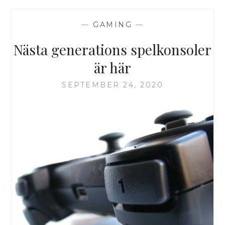
—
GAMING
—
Nästa generations spelkonsoler
är här
SEPTEMBER 24, 2020