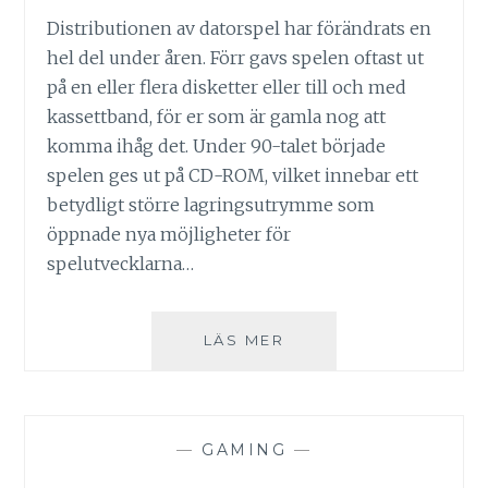
Distributionen av datorspel har förändrats en
hel del under åren. Förr gavs spelen oftast ut
på en eller flera disketter eller till och med
kassettband, för er som är gamla nog att
komma ihåg det. Under 90-talet började
spelen ges ut på CD-ROM, vilket innebar ett
betydligt större lagringsutrymme som
öppnade nya möjligheter för
spelutvecklarna…
FRÅN
LÄS MER
FYSISKA
TILL
DIGITALA
SPEL
—
GAMING
—