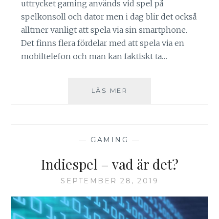
uttrycket gaming används vid spel på
spelkonsoll och dator men i dag blir det också
alltmer vanligt att spela via sin smartphone.
Det finns flera fördelar med att spela via en
mobiltelefon och man kan faktiskt ta…
SPELA
LÄS MER
I
MOBILEN
—
GAMING
—
Indiespel – vad är det?
SEPTEMBER 28, 2019