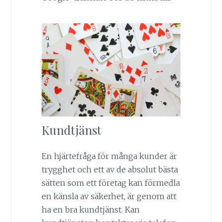
Kundtjänst
En hjärtefråga för många kunder är
trygghet och ett av de absolut bästa
sätten som ett företag kan förmedla
en känsla av säkerhet, är genom att
ha en bra kundtjänst. Kan