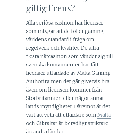
giltig licens?
Alla seriösa casinon har licenser
som intygar att de följer gaming-
världens standard i fråga om
regelverk och kvalitet. De allra
flesta nätcasinon som vänder sig till
svenska konsumenter har fått
licenser utfärdade av Malta Gaming
Authority, men det går givetvis bra
även om licensen kommer från
Storbritannien eller något annat
lands myndigheter. Däremot är det
värt att veta att utfärdare som
Malta
och Gibraltar är betydligt striktare
än andra länder.