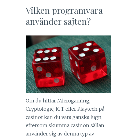
Vilken programvara
använder sajten?
Om du hittar Microgaming,
Cryptologic, IGT eller Playtech på
casinot kan du vara ganska lugn,
eftersom skumma casinon sällan
använder sig av denna typ av