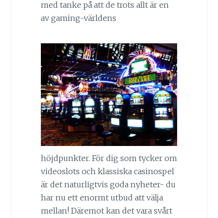
med tanke på att de trots allt är en
av gaming-världens
höjdpunkter. För dig som tycker om
videoslots och klassiska casinospel
är det naturligtvis goda nyheter- du
har nu ett enormt utbud att välja
mellan! Däremot kan det vara svårt