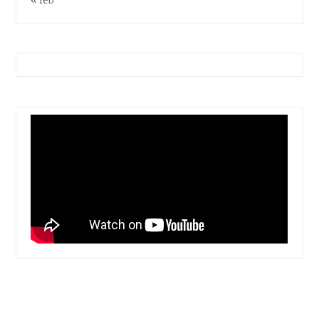
« feb