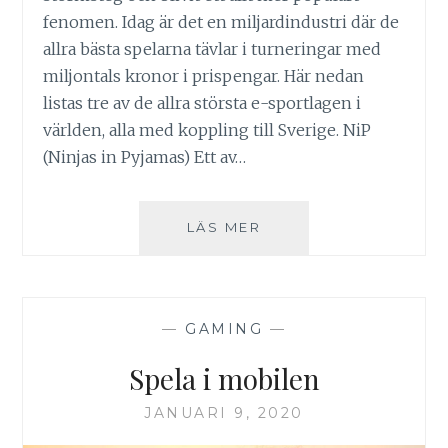
fenomen. Idag är det en miljardindustri där de
allra bästa spelarna tävlar i turneringar med
miljontals kronor i prispengar. Här nedan
listas tre av de allra största e-sportlagen i
världen, alla med koppling till Sverige. NiP
(Ninjas in Pyjamas) Ett av…
DE
LÄS MER
STÖRSTA
E-
SPORTLAGEN
I
—
GAMING
—
VÄRLDEN
Spela i mobilen
JANUARI 9, 2020