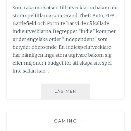
Som raka motsatsen till utvecklarna bakom de
stora speltitlarna som Grand Theft Auto, FIFA,
Battlefield och Fortnite har vi de så kallade
indieutvecklarna. Begreppet ”indie” kommer
ur det engelska ordet ”independent” som
betyder oberoende. En indiespelutvecklare
har nämligen inga stora utgivare bakom sig
eller miljoner i budget för att skapa sitt spel.
Inte sällan kan…
INDIESPEL
LÄS MER
–
VAD
ÄR
DET?
—
GAMING
—