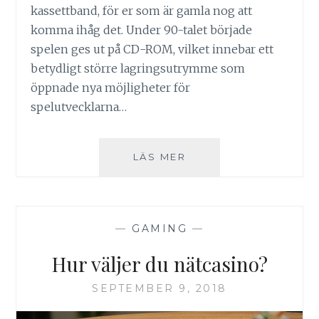
kassettband, för er som är gamla nog att
komma ihåg det. Under 90-talet började
spelen ges ut på CD-ROM, vilket innebar ett
betydligt större lagringsutrymme som
öppnade nya möjligheter för
spelutvecklarna…
FRÅN
LÄS MER
FYSISKA
TILL
DIGITALA
SPEL
—
GAMING
—
Hur väljer du nätcasino?
SEPTEMBER 9, 2018