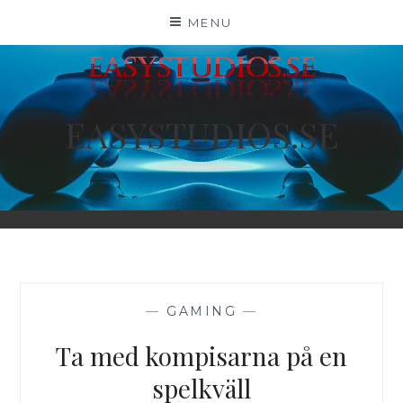
Skip
MENU
to
content
EASYSTUDIOS.SE
—
GAMING
—
Ta med kompisarna på en
spelkväll