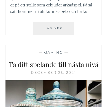
er på ett ställe som erbjuder arkadspel. På så
sätt kommer ni att kunna spela och ha kul…
TA
LÄS MER
MED
KOMPISARNA
PÅ
EN
—
GAMING
—
SPELKVÄLL
Ta ditt spelande till nästa nivå
DECEMBER 26, 2021