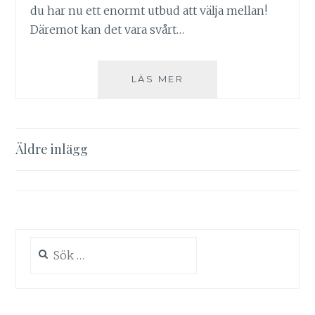
du har nu ett enormt utbud att välja mellan!
Däremot kan det vara svårt…
HUR
LÄS MER
VÄLJER
DU
NÄTCASINO?
Inläggsnavigering
Äldre inlägg
Sök
efter: