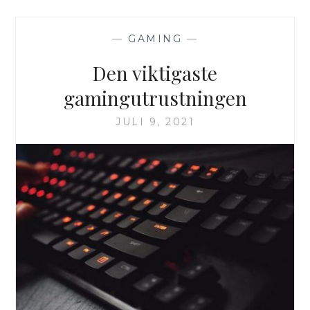
UPPLYSA
OM
—
GAMING
—
HÅLLBARA
ELBOLAG
Den viktigaste
gamingutrustningen
JULI 9, 2021