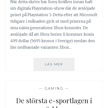
När detta skrivs har Sony kvällen innan haft
sin digitala Playstation-show där de avslöjade
priset på Playstation 5. Detta efter att Microsoft
tidigare i månaden gick ut med priserna på
sina nästa generations Xbox-konsoler. De
avslöjade då att Xbox Series X kommer kosta
499 dollar (5695 kronor i Sverige) medan den
lite nedbantade varianten Xbox…
NÄSTA
LÄS MER
GENERATIONS
SPELKONSOLER
ÄR
HÄR
—
GAMING
—
De största e-sportlagen i