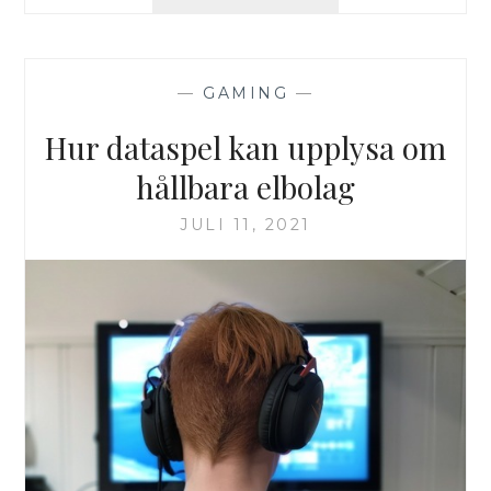
DITT
SPELANDE
TILL
NÄSTA
—
GAMING
—
NIVÅ
Hur dataspel kan upplysa om
hållbara elbolag
JULI 11, 2021